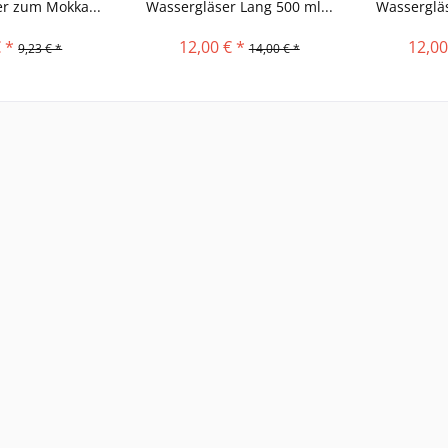
r zum Mokka...
Wassergläser Lang 500 ml...
Wassergläs
 *
12,00 € *
12,00
9,23 € *
14,00 € *