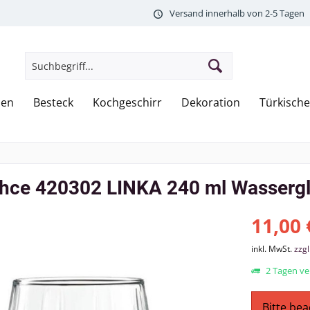
Versand innerhalb von 2-5 Tagen
hen
Besteck
Kochgeschirr
Dekoration
Türkische
hce 420302 LINKA 240 ml Wassergla
11,00 
inkl. MwSt.
zzg
2 Tagen ver
Bitte bea