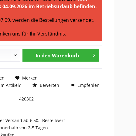
is 04.09.2026 im Betriebsurlaub befinden.
7.09. werden die Bestellungen versendet.
nken uns für Ihr Verständnis.
In den
Warenkorb
en
Merken
m Artikel?
Bewerten
Empfehlen
420302
er Versand ab € 50,- Bestellwert
nnerhalb von 2-5 Tagen
nkaufen