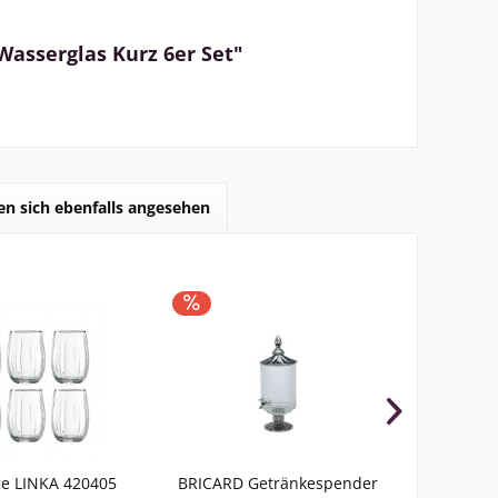
Wasserglas Kurz 6er Set"
n sich ebenfalls angesehen
TIPP!
e LINKA 420405
BRICARD Getränkespender
Pasabahc