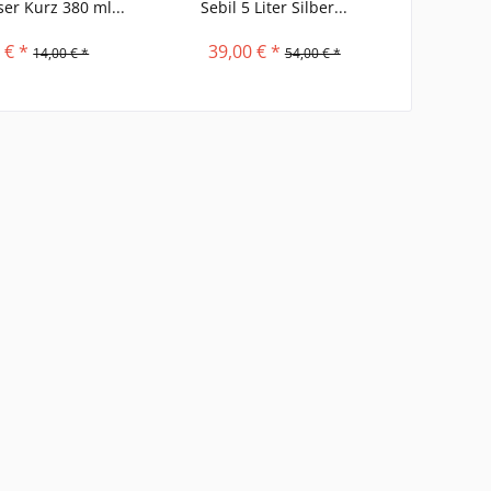
er Kurz 380 ml...
Sebil 5 Liter Silber...
Teeglä
 € *
39,00 € *
14,
14,00 € *
54,00 € *