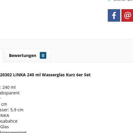
Bewertungen
0
20302 LINKA 240 ml Wasserglas Kurz 6er Set
: 240 ml
rabsparent
r
6 cm
ser: 5,9 cm
LINKA
asabahce
 Glas
hinengeeignet