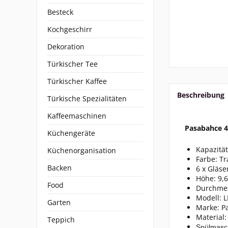
Besteck
Kochgeschirr
Dekoration
Türkischer Tee
Türkischer Kaffee
Beschreibung
Türkische Spezialitäten
Kaffeemaschinen
Pasabahce 4
Küchengeräte
Kapazität
Küchenorganisation
Farbe: T
Backen
6 x Gläse
Höhe: 9,
Food
Durchmes
Modell: 
Garten
Marke: P
Material:
Teppich
Spülmasc