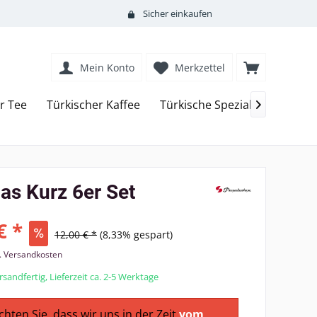
Sicher einkaufen
Mein Konto
Merkzettel
r Tee
Türkischer Kaffee
Türkische Spezialitäten
Ka

s Kurz 6er Set
€ *
12,00 € *
(8,33% gespart)
l. Versandkosten
sandfertig, Lieferzeit ca. 2-5 Werktage
chten Sie, dass wir uns in der Zeit
vom